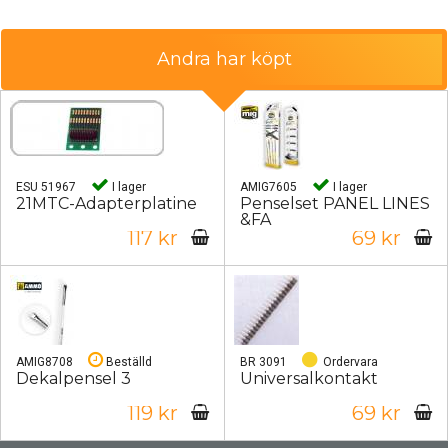
Andra har köpt
ESU 51967
I lager
AMIG7605
I lager
21MTC-Adapterplatine
Penselset PANEL LINES
&FA
117 kr
69 kr
AMIG8708
Beställd
BR 3091
Ordervara
Dekalpensel 3
Universalkontakt
119 kr
69 kr