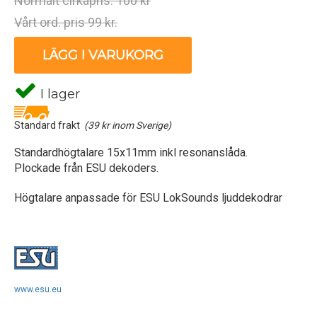
Normalt cirkapris: 100 kr
Vårt ord. pris 99 kr.
LÄGG I VARUKORG
I lager
Standard frakt
(39 kr inom Sverige)
Standardhögtalare 15x11mm inkl resonanslåda.
Plockade från ESU dekoders.
Högtalare anpassade för ESU LokSounds ljuddekodrar
www.esu.eu