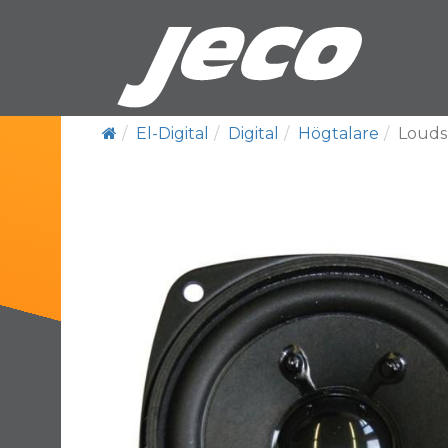
El-Digital
Digital
Högtalare
Louds