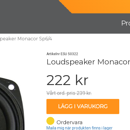
Pr
peaker Monacor Sp6/4
Artikelnr ESU 50322
Loudspeaker Monacor
222 kr
Vårt ord. pris 239 kr.
LÄGG I VARUKORG
Ordervara
Maila mig när produkten finns i lager