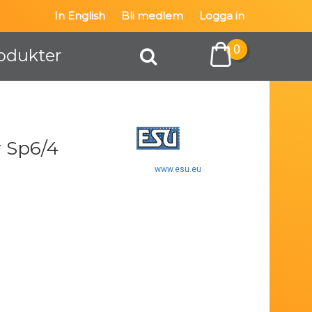
In English
Bli medlem
Logga in
0
odukter
 Sp6/4
www.esu.eu