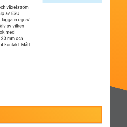
och växelström
älp av ESU
 lägga in egna/
älv av vilken
 lok med
r 23 mm och
bkontakt. Mått: