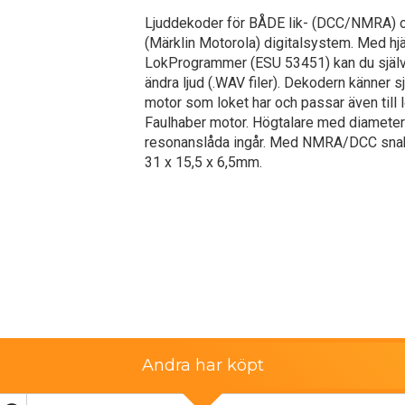
Ljuddekoder för BÅDE lik- (DCC/NMRA) 
(Märklin Motorola) digitalsystem. Med hj
LokProgrammer (ESU 53451) kan du själv
ändra ljud (.WAV filer). Dekodern känner sj
motor som loket har och passar även till
Faulhaber motor. Högtalare med diamete
resonanslåda ingår. Med NMRA/DCC snab
31 x 15,5 x 6,5mm.
Andra har köpt