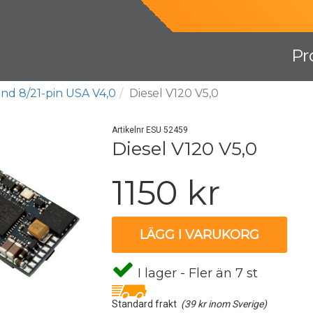
Pr
nd 8/21-pin USA V4,0
Diesel V120 V5,0
Artikelnr ESU 52459
Diesel V120 V5,0
1150 kr
LÄGG I VARUKORG
I lager - Fler än 7 st
Standard frakt
(39 kr inom Sverige)