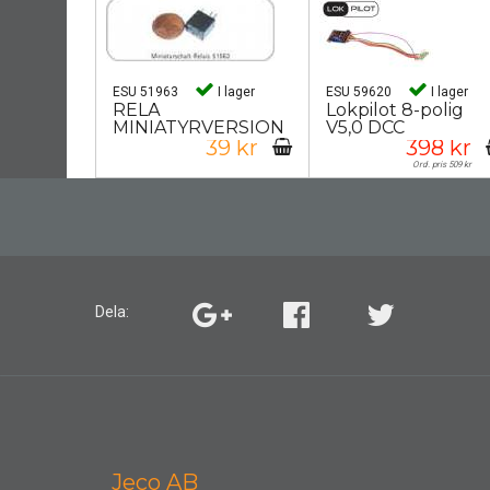
ESU 51963
I lager
ESU 59620
I lager
RELÄ
Lokpilot 8-polig
MINIATYRVERSION
V5,0 DCC
39 kr
398 kr
Ord. pris 509 kr
Dela:
Jeco AB