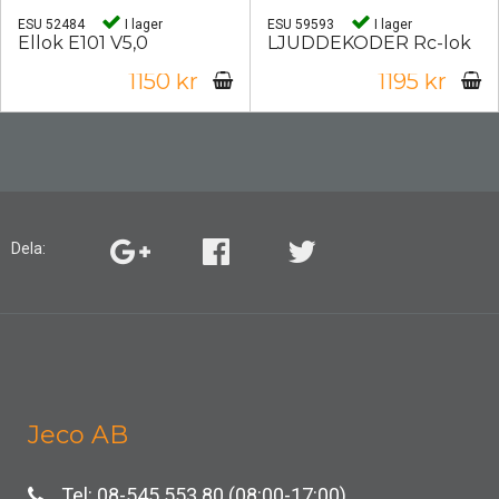
ESU 52484
I lager
ESU 59593
I lager
Ellok E101 V5,0
LJUDDEKODER Rc-lok
1150 kr
1195 kr
Dela:
Jeco AB
Tel: 08-545 553 80 (08:00-17:00)