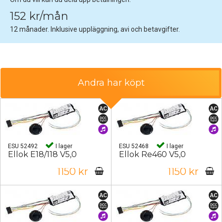
152 kr/mån
12 månader. Inklusive uppläggning, avi och betavgifter.
Andra har köpt
ESU 52492
I lager
ESU 52468
I lager
Ellok E18/118 V5,0
Ellok Re460 V5,0
1150 kr
1150 kr