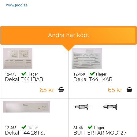
www.jeco.se
Andra har köpt
12-473
I lager
12-469
I lager
Dekal T44 IBAB
Dekal T44 LKAB
65 kr
65 kr
12-465
I lager
S1-46
I lager
Dekal T44 281 SJ
BUFFERTAR MOD. 27