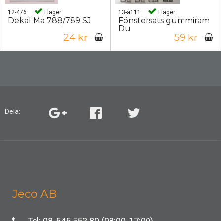
12-476
I lager
13-a111
I lager
Dekal Ma 788/789 SJ
Fönstersats gummiram
Du
24 kr
59 kr
Dela:
Jeco AB
Tel: 08-545 553 80 (08:00-17:00)