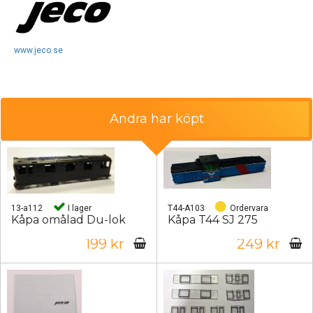
www.jeco.se
Andra har köpt
13-a112
I lager
T44-A103
Ordervara
Kåpa omålad Du-lok
Kåpa T44 SJ 275
199 kr
249 kr