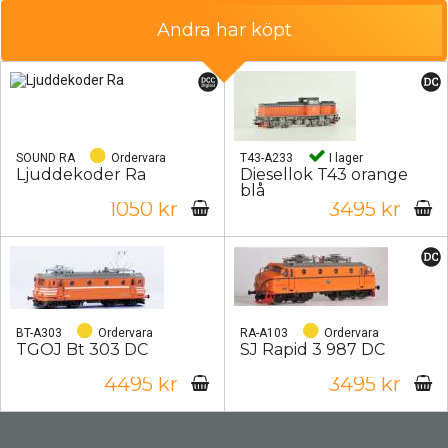
Andra har köpt
SOUND RA
Ordervara
T43-A233
I lager
Ljuddekoder Ra
Diesellok T43 orange
blå
1050 kr
3495 kr
BT-A303
Ordervara
RA-A103
Ordervara
TGOJ Bt 303 DC
SJ Rapid 3 987 DC
4495 kr
3495 kr