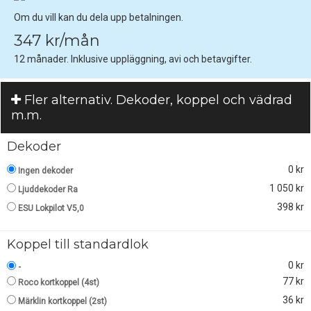
Om du vill kan du dela upp betalningen.
347 kr/mån
12 månader. Inklusive uppläggning, avi och betavgifter.
Fler alternativ. Dekoder, koppel och vädrad
m.m.
Dekoder
0 kr
Ingen dekoder
1 050 kr
Ljuddekoder Ra
398 kr
ESU Lokpilot V5,0
Koppel till standardlok
0 kr
-
77 kr
Roco kortkoppel (4st)
36 kr
Märklin kortkoppel (2st)