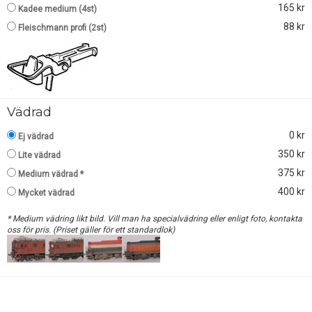
165 kr
Kadee medium (4st)
88 kr
Fleischmann profi (2st)
Vädrad
0 kr
Ej vädrad
350 kr
Lite vädrad
375 kr
Medium vädrad *
400 kr
Mycket vädrad
* Medium vädring likt bild. Vill man ha specialvädring eller enligt foto, kontakta
oss för pris. (Priset gäller för ett standardlok)