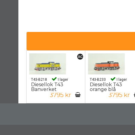
T43-B218
I lager
T43-B233
I lager
Diesellok T43
Diesellok T43
Banverket
orange blå
3795 kr
3795 kr