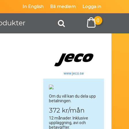
In English
Bli medlem
Logga in
0
odukter
www.jeco.se
Om du vill kan du dela upp
betalningen.
372 kr/mån
12 månader. Inklusive
uppläggning, avi och
betavgifter.