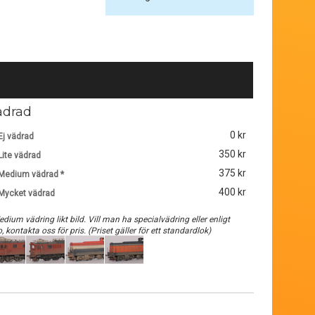
ädrad
0 kr
Ej vädrad
350 kr
Lite vädrad
375 kr
Medium vädrad *
400 kr
Mycket vädrad
edium vädring likt bild. Vill man ha specialvädring eller enligt
o, kontakta oss för pris. (Priset gäller för ett standardlok)