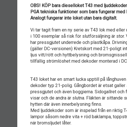
OBS! KÖP bara dieselloket T43 med ljuddekoder 
PGA tekniska funktioner som bara fungerar med l
Analogt fungerar inte loket utan bara digitalt.
Vi tar tagit fram en ny serie av T43 lok med eller 
i 100 exemplar så risk för slutförsäljning är stor
har pressgjutet underrede och plastkåpa. Drivning 
(gäller DC-versionen) Kretskort med 21-poligt int
ljus vitt/rött och hyttbelysning och bromsgniss
tillfällig strömlöshet med dekoder monterad i DC.
T43 loket har en smart lucka upptill på långhuve
dekoder typ 21-polig. Gångbordet är etsat galler
pressgjutet och även boggierna. Sidogallret och 
visar och de andra är slutna. Fläkten är sittande 
hytten där även innerbelysning finns.
Med ljuddekoder som är inspelad från en riktig T43
lampor såsom nedre vita + röd baklampa, toppstrå
när bromsljudet låter.