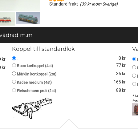
Standard frakt
(39 kr inom Sverige)
 vädrad m.m.
Koppel till standardlok
V
0 kr
-
0 kr
77 kr
Roco kortkoppel (4st)
 kr
36 kr
Märklin kortkoppel (2st)
165 kr
Kadee medium (4st)
88 kr
Fleischmann profi (2st)
* M
fot