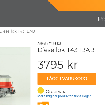
Pr
Diesellok T43 IBAB
Artikelnr T43-B221
Diesellok T43 IBAB
3795 kr
LÄGG I VARUKORG
Ordervara
Maila mig när produkten finns i lager