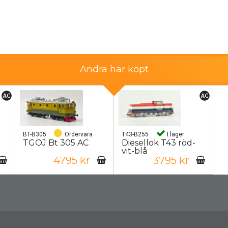
Andra har köpt
BT-B305
Ordervara
T43-B255
I lager
TGOJ Bt 305 AC
Diesellok T43 röd-
vit-blå
4795 kr
3795 kr