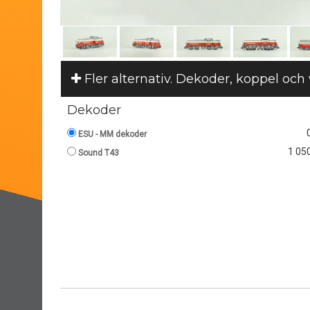
Fler alternativ. Dekoder, koppel och
Dekoder
ESU - MM dekoder
1 050
Sound T43