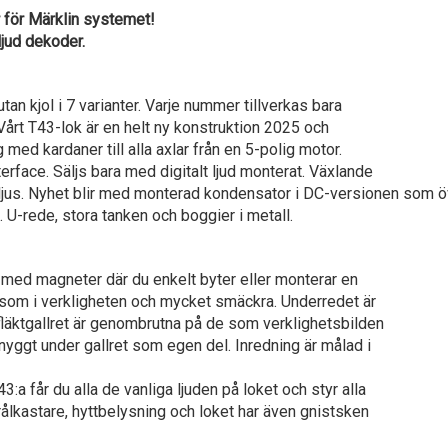
för Märklin systemet!
jud dekoder.
utan kjol i 7 varianter. Varje nummer tillverkas bara
. Vårt T43-lok är en helt ny konstruktion 2025 och
med kardaner till alla axlar från en 5-polig motor.
erface. Säljs bara med digitalt ljud monterat. Växlande
elljus. Nyhet blir med monterad kondensator i DC-versionen som 
 U-rede, stora tanken och boggier i metall.
n med magneter där du enkelt byter eller monterar en
 som i verkligheten och mycket smäckra. Underredet är
fläktgallret är genombrutna på de som verklighetsbilden
snyggt under gallret som egen del. Inredning är målad i
:a får du alla de vanliga ljuden på loket och styr alla
lkastare, hyttbelysning och loket har även gnistsken