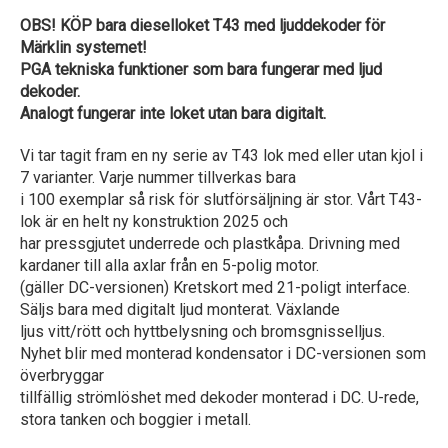
OBS! KÖP bara dieselloket T43 med ljuddekoder för
Märklin systemet!
PGA tekniska funktioner som bara fungerar med ljud
dekoder.
Analogt fungerar inte loket utan bara digitalt.
Vi tar tagit fram en ny serie av T43 lok med eller utan kjol i
7 varianter. Varje nummer tillverkas bara
i 100 exemplar så risk för slutförsäljning är stor. Vårt T43-
lok är en helt ny konstruktion 2025 och
har pressgjutet underrede och plastkåpa. Drivning med
kardaner till alla axlar från en 5-polig motor.
(gäller DC-versionen) Kretskort med 21-poligt interface.
Säljs bara med digitalt ljud monterat. Växlande
ljus vitt/rött och hyttbelysning och bromsgnisselljus.
Nyhet blir med monterad kondensator i DC-versionen som
överbryggar
tillfällig strömlöshet med dekoder monterad i DC. U-rede,
stora tanken och boggier i metall.