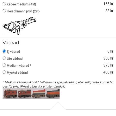
165 kr
Kadee medium (4st)
88 kr
Fleischmann profi (2st)
Vädrad
0 kr
Ej vädrad
350 kr
Lite vädrad
375 kr
Medium vädrad *
400 kr
Mycket vädrad
* Medium vädring likt bild. Vill man ha specialvädring eller enligt foto, kontakta
oss för pris. (Priset gäller för ett standardlok)