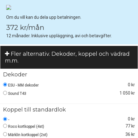
Om du vill kan du dela upp betalningen.
372 kr/mån
12 månader. Inklusive uppläggning, avi och betavgifter.
Fler alternativ. Dekoder, koppel och vädrad
m.m.
Dekoder
0 kr
ESU - MM dekoder
1 050 kr
Sound T43
Koppel till standardlok
0 kr
-
77 kr
Roco kortkoppel (4st)
36 kr
Märklin kortkoppel (2st)