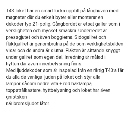
T43 loket har en smart lucka upptill på långhuven med
magneter där du enkelt byter eller monterar en
dekoder typ 21-polig. Gångbordet är etsat galler som i
verkligheten och mycket smäckra. Underredet är
pressgjutet och även boggierna. Sidogallret och
fläktgallret är genombrutna på de som verklighetsbilden
visar och de andra är slutna. Fläkten är sittande snyggt
under gallret som egen del. Inredning är målad i
hytten där även innerbelysning finns.
Med ljuddekoder som är inspelad från en riktig T43:a får
du alla de vanliga ljuden på loket och styr alla
lampor såsom nedre vita + röd baklampa,
toppstrålkastare, hyttbelysning och loket har även
gnistsken
när bromsljudet låter.