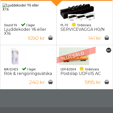
Sound Y6
I lager
PL-70
Ordervara
Ljuddekoder Y6 eller
SERVICEVAGGA H0/N
X16
1050 kr
141 kr
MA 02423
I lager
UDF-B2004
Ordervara
Rök & rengöringsvätska
Postsläp UDFo15 AC
240 kr
1995 kr