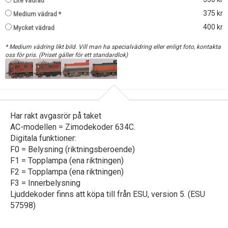
Lite vädrad
375 kr
Medium vädrad *
400 kr
Mycket vädrad
* Medium vädring likt bild. Vill man ha specialvädring eller enligt foto, kontakta
oss för pris. (Priset gäller för ett standardlok)
Har rakt avgasrör på taket
AC-modellen = Zimodekoder 634C.
Digitala funktioner:
F0 = Belysning (riktningsberoende)
F1 = Topplampa (ena riktningen)
F2 = Topplampa (ena riktningen)
F3 = Innerbelysning
Ljuddekoder finns att köpa till från ESU, version 5. (ESU
57598)