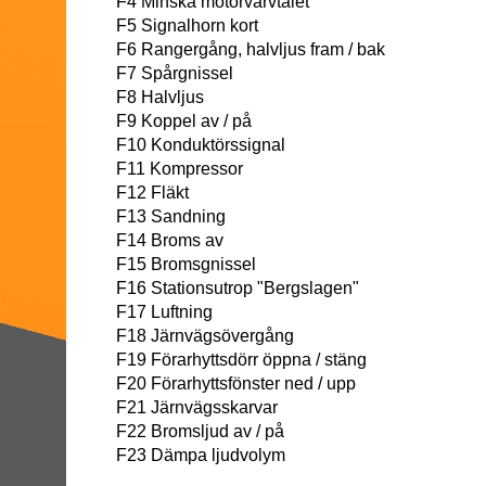
F4 Minska motorvarvtalet
F5 Signalhorn kort
F6 Rangergång, halvljus fram / bak
F7 Spårgnissel
F8 Halvljus
F9 Koppel av / på
F10 Konduktörssignal
F11 Kompressor
F12 Fläkt
F13 Sandning
F14 Broms av
F15 Bromsgnissel
F16 Stationsutrop "Bergslagen"
F17 Luftning
F18 Järnvägsövergång
F19 Förarhyttsdörr öppna / stäng
F20 Förarhyttsfönster ned / upp
F21 Järnvägsskarvar
F22 Bromsljud av / på
F23 Dämpa ljudvolym