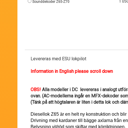
1 050
Sounddekoder Z65-Z70
Levereras med ESU lokpilot
Information in English please scroll down
OBS!
Alla modeller i DC levereras i analogt utför
ovan. (AC-modellerna ingår en MFX-dekoder som l
(Tänk på att högtalaren är liten i detta lok och där
Diesellok Z65 är en helt ny konstruktion och bli
Drivning med kardaner till bägge axlarna från en 
Belysning vit/röd som skiftar med körriktningen.