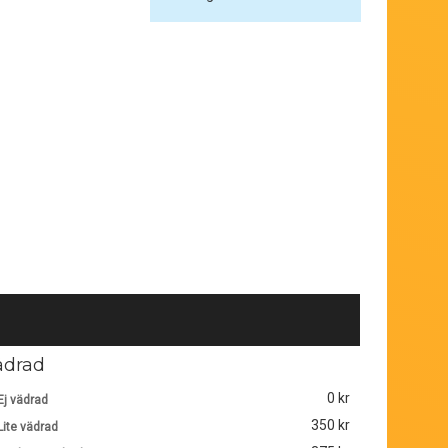
ädrad
0 kr
Ej vädrad
350 kr
Lite vädrad