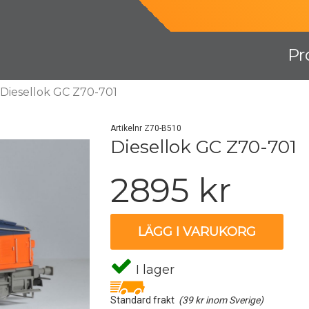
Pr
Diesellok GC Z70-701
Artikelnr Z70-B510
Diesellok GC Z70-701
2895 kr
LÄGG I VARUKORG
I lager
Standard frakt
(39 kr inom Sverige)