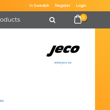
In Swedish
Register
Login
0
roducts
www.jeco.se
ves