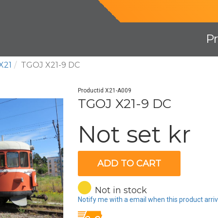
P
X21
TGOJ X21-9 DC
Productid X21-A009
TGOJ X21-9 DC
Not set kr
ADD TO CART
Not in stock
Notify me with a email when this product arri