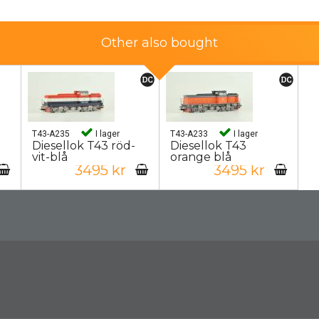
Other also bought
T43-A235
I lager
T43-A233
I lager
Diesellok T43 röd-
Diesellok T43
vit-blå
orange blå
3495 kr
3495 kr