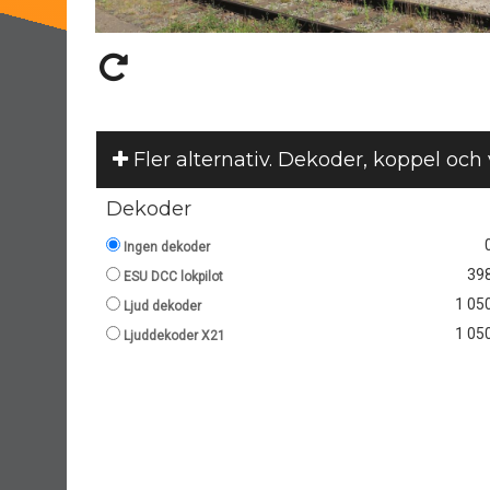
Fler alternativ. Dekoder, koppel och
Dekoder
Ingen dekoder
398
ESU DCC lokpilot
1 050
Ljud dekoder
1 050
Ljuddekoder X21