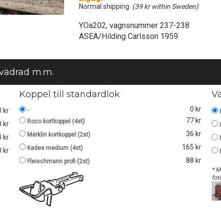
Normal shipping
(39 kr within Sweden)
YOa202, vagnsnummer 237-238
ASEA/Hilding Carlsson 1959
 vädrad m.m.
Koppel till standardlok
V
0 kr
-
0 kr
77 kr
Roco kortkoppel (4st)
 kr
36 kr
Märklin kortkoppel (2st)
 kr
165 kr
Kadee medium (4st)
 kr
88 kr
Fleischmann profi (2st)
* M
fot