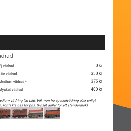
ädrad
0 kr
Ej vädrad
350 kr
Lite vädrad
375 kr
Medium vädrad *
400 kr
Mycket vädrad
edium vädring likt bild. Vill man ha specialvädring eller enligt
o, kontakta oss för pris. (Priset gäller för ett standardlok)