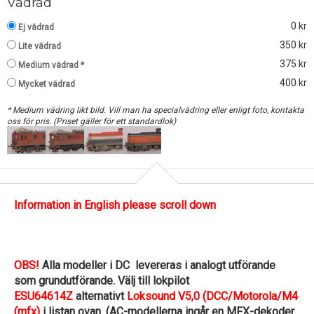
Vädrad
0 kr
Ej vädrad
350 kr
Lite vädrad
375 kr
Medium vädrad *
400 kr
Mycket vädrad
* Medium vädring likt bild. Vill man ha specialvädring eller enligt foto, kontakta
oss för pris. (Priset gäller för ett standardlok)
Information in English please scroll down
OBS!
Alla modeller i DC levereras i analogt utförande
som grundutförande. Välj till lokpilot
ESU64614Z
alternativt
Loksound V5,0 (DCC/Motorola/M4
(mfx)
i listan ovan. (AC-modellerna ingår en MFX-dekoder