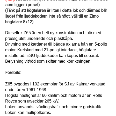
som ligger i priset)
(Tänk på att högtalaren är liten i detta lok och därmed blir
ljudet från ljuddekodern inte så högt, välj till en Zimo
högtalare 8x12)
Diesellok Z65 är en helt ny konstruktion och blir med
pressgjutet underrede och plastkåpa.
Drivning med kardaner till bägge axlarna från en 5-polig
motor. Kretskort med 21-poligt interface, högtalare
installerad. ESU ljuddekoder kan köpas till separat.
Belysning vit/röd som skiftar med körriktningen.
Förebild:
Z65 byggdes i 102 exemplar för SJ av Kalmar verkstad
under åren 1961-1968.
Högsta hastighet är 60 km/tim och motorn är en Rolls
Royce som utvecklar 265 kW.
Loken används i växlingstrafik och mindre godstrafik.
Loken kan multipelköras.