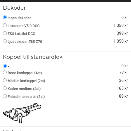
Dekoder
0 kr
Ingen dekoder
1 050 kr
Loksound V5,0 DCC
398 kr
ESU Lokpilot DCC
1 050 kr
Ljuddekoder Z65-Z70
Koppel till standardlok
0 kr
-
77 kr
Roco kortkoppel (4st)
36 kr
Märklin kortkoppel (2st)
165 kr
Kadee medium (4st)
88 kr
Fleischmann profi (2st)