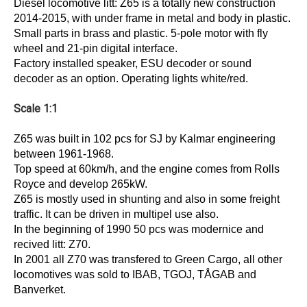
Diesel locomotive litt: Z65 is a totally new construction
2014-2015, with under frame in metal and body in plastic.
Small parts in brass and plastic. 5-pole motor with fly
wheel and 21-pin digital interface.
Factory installed speaker, ESU decoder or sound
decoder as an option. Operating lights white/red.
Scale 1:1
Z65 was built in 102 pcs for SJ by Kalmar engineering
between 1961-1968.
Top speed at 60km/h, and the engine comes from Rolls
Royce and develop 265kW.
Z65 is mostly used in shunting and also in some freight
traffic. It can be driven in multipel use also.
In the beginning of 1990 50 pcs was modernice and
recived litt: Z70.
In 2001 all Z70 was transfered to Green Cargo, all other
locomotives was sold to IBAB, TGOJ, TÅGAB and
Banverket.