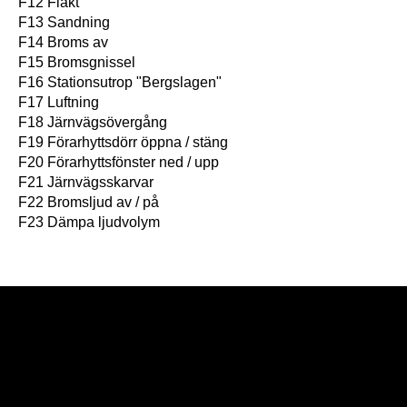
F12 Fläkt
F13 Sandning
F14 Broms av
F15 Bromsgnissel
F16 Stationsutrop "Bergslagen"
F17 Luftning
F18 Järnvägsövergång
F19 Förarhyttsdörr öppna / stäng
F20 Förarhyttsfönster ned / upp
F21 Järnvägsskarvar
F22 Bromsljud av / på
F23 Dämpa ljudvolym