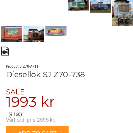
Productid Z70-A711
Diesellok SJ Z70-738
SALE
1993 kr
(€ 166)
Vårt ord. pris 2595 kr.