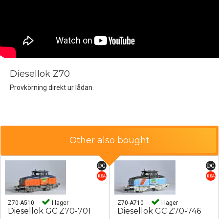
Diesellok Z70
Provkörning direkt ur lådan
Other also bought
Z70-A510
I lager
Z70-A710
I lager
Diesellok GC Z70-701
Diesellok GC Z70-746