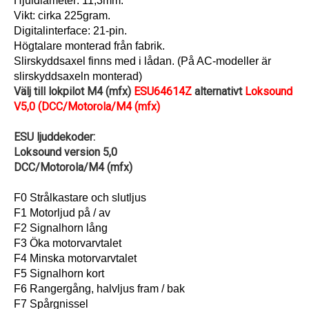
Hjuldiameter: 11,3mm.
Vikt: cirka 225gram.
Digitalinterface: 21-pin.
Högtalare monterad från fabrik.
Slirskyddsaxel finns med i lådan. (På AC-modeller är
slirskyddsaxeln monterad)
Välj till lokpilot M4 (mfx)
ESU64614Z
alternativt
Loksound
V5,0 (DCC/Motorola/M4 (mfx)
ESU ljuddekoder:
Loksound version 5,0
DCC/Motorola/M4 (mfx)
F0 Strålkastare och slutljus
F1 Motorljud på / av
F2 Signalhorn lång
F3 Öka motorvarvtalet
F4 Minska motorvarvtalet
F5 Signalhorn kort
F6 Rangergång, halvljus fram / bak
F7 Spårgnissel