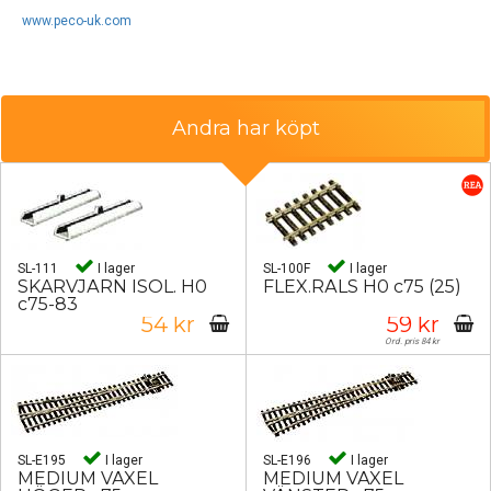
www.peco-uk.com
Andra har köpt
SL-111
I lager
SL-100F
I lager
SKARVJÄRN ISOL. H0
FLEX.RÄLS H0 c75 (25)
c75-83
54 kr
59 kr
Ord. pris 84 kr
SL-E195
I lager
SL-E196
I lager
MEDIUM VÄXEL
MEDIUM VÄXEL