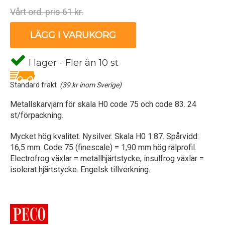
Vårt ord. pris 61 kr.
LÄGG I VARUKORG
I lager - Fler än 10 st
Standard frakt
(39 kr inom Sverige)
Metallskarvjärn för skala H0 code 75 och code 83. 24
st/förpackning.
Mycket hög kvalitet. Nysilver. Skala H0 1:87. Spårvidd:
16,5 mm. Code 75 (finescale) = 1,90 mm hög rälprofil.
Electrofrog växlar = metallhjärtstycke, insulfrog växlar =
isolerat hjärtstycke. Engelsk tillverkning.