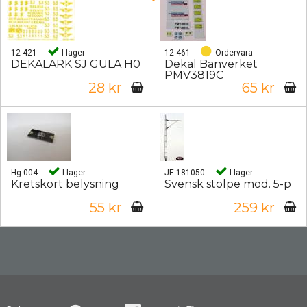
12-421
I lager
12-461
Ordervara
DEKALARK SJ GULA H0
Dekal Banverket
PMV3819C
28 kr
65 kr
Hg-004
I lager
JE 181050
I lager
Kretskort belysning
Svensk stolpe mod. 5-p
55 kr
259 kr