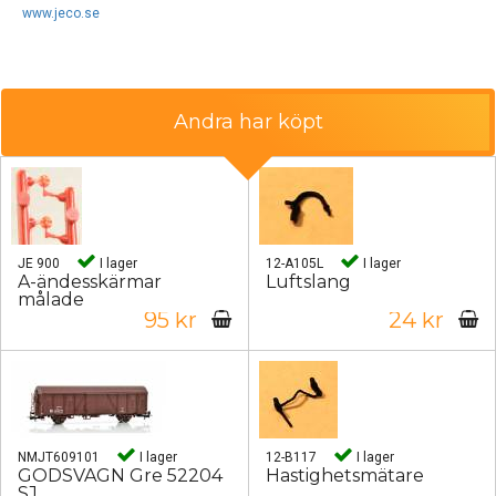
www.jeco.se
Andra har köpt
JE 900
I lager
12-A105L
I lager
A-ändesskärmar
Luftslang
målade
95 kr
24 kr
NMJT609101
I lager
12-B117
I lager
GODSVAGN Gre 52204
Hastighetsmätare
SJ