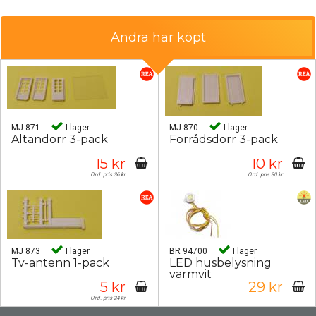
Andra har köpt
MJ 871
I lager
MJ 870
I lager
Altandörr 3-pack
Förrådsdörr 3-pack
15 kr
10 kr
Ord. pris 36 kr
Ord. pris 30 kr
MJ 873
I lager
BR 94700
I lager
Tv-antenn 1-pack
LED husbelysning
varmvit
5 kr
29 kr
Ord. pris 24 kr