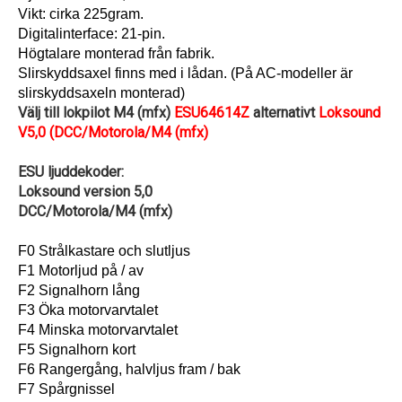
Vikt: cirka 225gram.
Digitalinterface: 21-pin.
Högtalare monterad från fabrik.
Slirskyddsaxel finns med i lådan. (På AC-modeller är
slirskyddsaxeln monterad)
Välj till lokpilot M4 (mfx)
ESU64614Z
alternativt
Loksound
V5,0 (DCC/Motorola/M4 (mfx)
ESU ljuddekoder:
Loksound version 5,0
DCC/Motorola/M4 (mfx)
F0 Strålkastare och slutljus
F1 Motorljud på / av
F2 Signalhorn lång
F3 Öka motorvarvtalet
F4 Minska motorvarvtalet
F5 Signalhorn kort
F6 Rangergång, halvljus fram / bak
F7 Spårgnissel