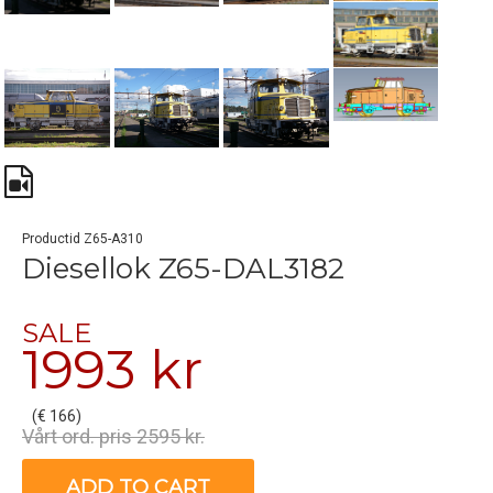
Productid Z65-A310
Diesellok Z65-DAL3182
SALE
1993 kr
(€ 166)
Vårt ord. pris 2595 kr.
ADD TO CART