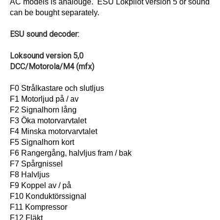
AC models is analouge. ESU Lokpilot version 5 or sound
can be bought separately.
ESU sound decoder:
Loksound version 5,0
DCC/Motorola/M4 (mfx)
F0 Strålkastare och slutljus
F1 Motorljud på / av
F2 Signalhorn lång
F3 Öka motorvarvtalet
F4 Minska motorvarvtalet
F5 Signalhorn kort
F6 Rangergång, halvljus fram / bak
F7 Spårgnissel
F8 Halvljus
F9 Koppel av / på
F10 Konduktörssignal
F11 Kompressor
F12 Fläkt