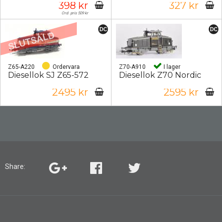
398 kr
327 kr
Ord. pris 509 kr
Z65-A220
Ordervara
Z70-A910
I lager
Diesellok SJ Z65-572
Diesellok Z70 Nordic
2495 kr
2595 kr
Share: