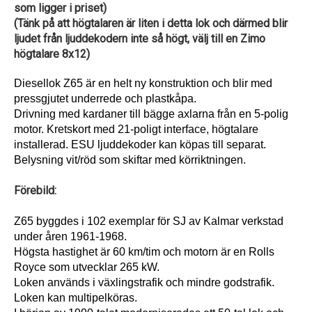
som ligger i priset)
(Tänk på att högtalaren är liten i detta lok och därmed blir
ljudet från ljuddekodern inte så högt, välj till en Zimo
högtalare 8x12)
Diesellok Z65 är en helt ny konstruktion och blir med
pressgjutet underrede och plastkåpa.
Drivning med kardaner till bägge axlarna från en 5-polig
motor. Kretskort med 21-poligt interface, högtalare
installerad. ESU ljuddekoder kan köpas till separat.
Belysning vit/röd som skiftar med körriktningen.
Förebild:
Z65 byggdes i 102 exemplar för SJ av Kalmar verkstad
under åren 1961-1968.
Högsta hastighet är 60 km/tim och motorn är en Rolls
Royce som utvecklar 265 kW.
Loken används i växlingstrafik och mindre godstrafik.
Loken kan multipelköras.