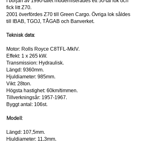
I början av 1990-talet moderniserades ett 50-tal lok och
fick litt Z70.
2001 överfördes Z70 till Green Cargo. Övriga lok såldes
till IBAB, TGOJ, TÅGAB och Banverket.
Teknisk data:
Motor: Rolls Royce C8TFL-MkIV.
Effekt: 1 x 265 kW.
Transmission: Hydraulisk.
Längd: 9360mm.
Hjuldiameter: 985mm.
Vikt: 28ton.
Högsta hastighet: 60km/timmen.
Tillverkningsår: 1957-1967.
Byggt antal: 106st.
Modell:
Längd: 107,5mm.
Hjuldiameter: 11,3mm.