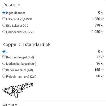
Dekoder
0 kr
Ingen dekoder
1 050 kr
Loksound V5,0 DCC
398 kr
ESU Lokpilot DCC
1 050 kr
Ljuddekoder Z65-Z70
Koppel till standardlok
0 kr
-
77 kr
Roco kortkoppel (4st)
36 kr
Märklin kortkoppel (2st)
165 kr
Kadee medium (4st)
88 kr
Fleischmann profi (2st)
Vädrad