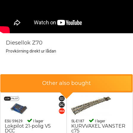
Diesellok Z70
Provkörning direkt ur lådan
Other also bought
ESU 59629
I lager
SL-E187
I lager
Lokpilot 21-polig V5
KURVVÄXEL VÄNSTER
DCC
c75