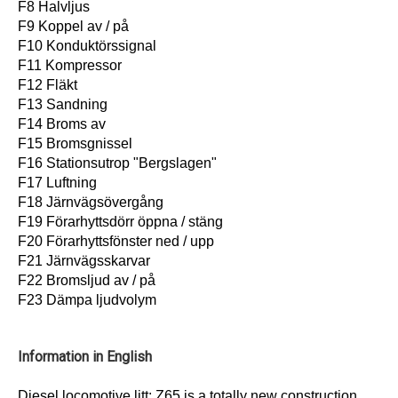
F8 Halvljus
F9 Koppel av / på
F10 Konduktörssignal
F11 Kompressor
F12 Fläkt
F13 Sandning
F14 Broms av
F15 Bromsgnissel
F16 Stationsutrop "Bergslagen"
F17 Luftning
F18 Järnvägsövergång
F19 Förarhyttsdörr öppna / stäng
F20 Förarhyttsfönster ned / upp
F21 Järnvägsskarvar
F22 Bromsljud av / på
F23 Dämpa ljudvolym
Information in English
Diesel locomotive litt: Z65 is a totally new construction