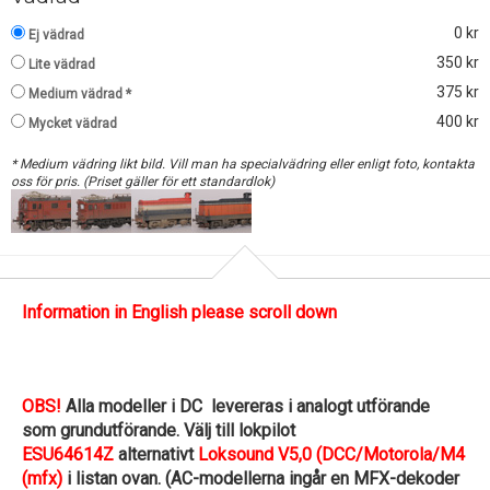
0 kr
Ej vädrad
350 kr
Lite vädrad
375 kr
Medium vädrad *
400 kr
Mycket vädrad
* Medium vädring likt bild. Vill man ha specialvädring eller enligt foto, kontakta
oss för pris. (Priset gäller för ett standardlok)
Information in English please scroll down
OBS!
Alla modeller i DC levereras i analogt utförande
som grundutförande. Välj till lokpilot
ESU64614Z
alternativt
Loksound V5,0 (DCC/Motorola/M4
(mfx)
i listan ovan. (AC-modellerna ingår en MFX-dekoder