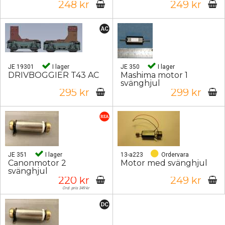
248 kr
249 kr
JE 19301
I lager
JE 350
I lager
DRIVBOGGIER T43 AC
Mashima motor 1
svänghjul
295 kr
299 kr
JE 351
I lager
13-a223
Ordervara
Canonmotor 2
Motor med svänghjul
svänghjul
220 kr
249 kr
Ord. pris 349 kr