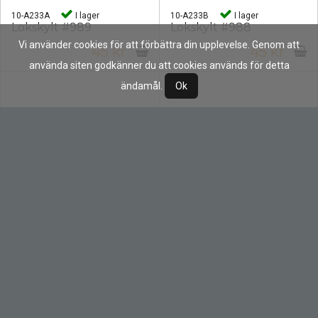
10-A233A
I lager
10-A233B
I lager
Lokskylt #989
Lokskylt #988
Vi använder cookies för att förbättra din upplevelse. Genom att
45 kr
45 kr
använda siten godkänner du att cookies används för detta
ändamål.
Ok
10-A233C
I lager
10-A233D
I lager
Lokskylt #990
Lokskylt #987
45 kr
45 kr
10-A233E
I lager
10-A234
I lager
Lokskylt #993
ASEA-skylt
45 kr
24 kr