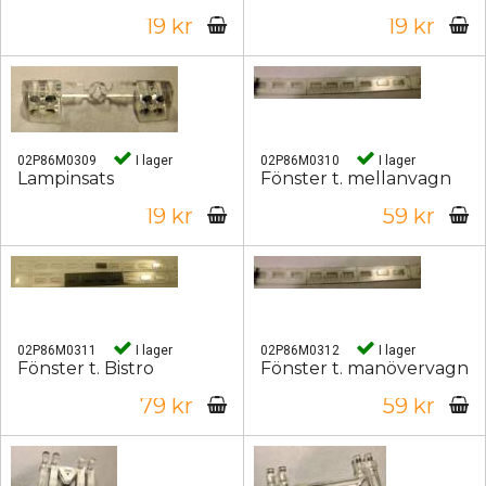
19 kr
19 kr
02P86M0309
I lager
02P86M0310
I lager
Lampinsats
Fönster t. mellanvagn
19 kr
59 kr
02P86M0311
I lager
02P86M0312
I lager
Fönster t. Bistro
Fönster t. manövervagn
79 kr
59 kr