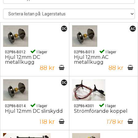
02P86-B012
I lager
02P86-B013
I lager
Hjul 12mm DC
Hjul 12mm AC
metallkugg
metallkugg
88 kr
88 kr
02P86-B014
I lager
02P86-K001
I lager
Hjul 12mm DC slirskydd
Strömförande koppel
118 kr
178 kr