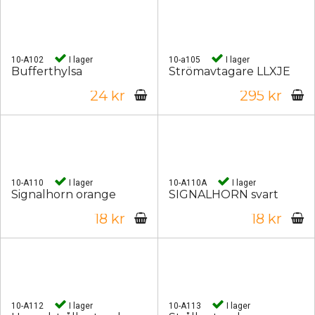
10-A102
I lager
10-a105
I lager
Bufferthylsa
Strömavtagare LLXJE
24 kr
295 kr
10-A110
I lager
10-A110A
I lager
Signalhorn orange
SIGNALHORN svart
18 kr
18 kr
10-A112
I lager
10-A113
I lager