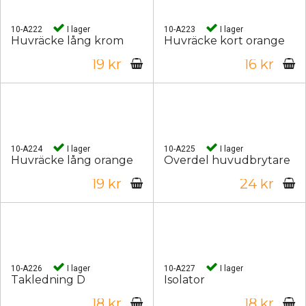
10-A222
I lager
10-A223
I lager
Huvräcke lång krom
Huvräcke kort orange
19 kr
16 kr
10-A224
I lager
10-A225
I lager
Huvräcke lång orange
Överdel huvudbrytare
19 kr
24 kr
10-A226
I lager
10-A227
I lager
Takledning D
Isolator
18 kr
18 kr