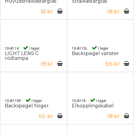
Huvudstrålkastarglas
Strålkastarglas
18 kr
18 kr
10-A114
I lager
10-A115L
I lager
LIGHT LENS C
Backspegel vänster
rödlampa
18 kr
65 kr
10-A115R
I lager
10-A118
I lager
Backspegel höger
Elkopplingskabel
65 kr
18 kr