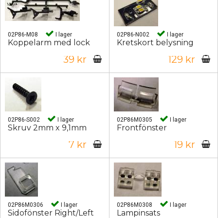
02P86-M08
I lager
02P86-N002
I lager
Koppelarm med lock
Kretskort belysning
39 kr
129 kr
02P86-S002
I lager
02P86M0305
I lager
Skruv 2mm x 9,1mm
Frontfönster
7 kr
19 kr
02P86M0306
I lager
02P86M0308
I lager
Sidofönster Right/Left
Lampinsats