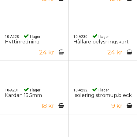
10-A228
I lager
10-A230
I lager
Hyttinredning
Hållare belysningskort
24 kr
24 kr
10-A231
I lager
10-A232
I lager
Kardan 15,5mm
Isolering strömup.bleck
18 kr
9 kr