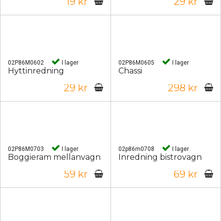
19 kr
29 kr
02P86M0602
I lager
02P86M0605
I lager
Hyttinredning
Chassi
29 kr
298 kr
02P86M0703
I lager
02p86m0708
I lager
Boggieram mellanvagn
Inredning bistrovagn
59 kr
69 kr