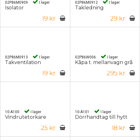
02P86M0909
I lager
02P86M0912
I lager
Isolator
Takledning
19 kr
29 kr
02P86M0913
I lager
02P86W006
I lager
Takventilation
Kåpa t. mellanvagn grå
19 kr
295 kr
10-A100
I lager
10-A101
I lager
Vindrutetorkare
Dörrhandtag till hytt
25 kr
18 kr