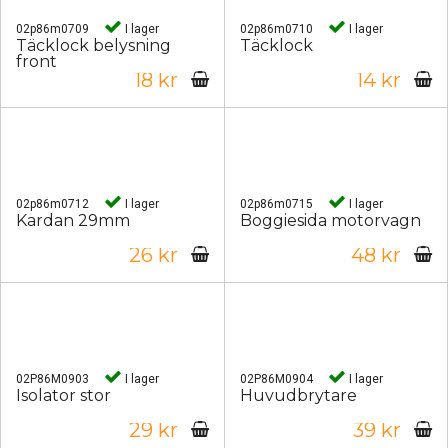
02p86m0709
I lager
02p86m0710
I lager
Täcklock belysning
Täcklock
front
18 kr
14 kr
02p86m0712
I lager
02p86m0715
I lager
Kardan 29mm
Boggiesida motorvagn
26 kr
48 kr
02P86M0903
I lager
02P86M0904
I lager
Isolator stor
Huvudbrytare
29 kr
39 kr