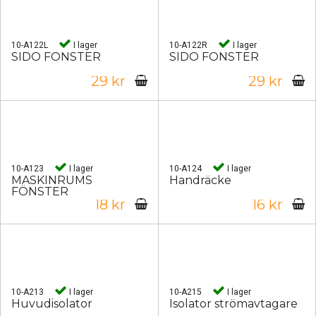
10-A122L
I lager
10-A122R
I lager
SIDO FÖNSTER
SIDO FÖNSTER
29 kr
29 kr
10-A123
I lager
10-A124
I lager
MASKINRUMS
Handräcke
FÖNSTER
18 kr
16 kr
10-A213
I lager
10-A215
I lager
Huvudisolator
Isolator strömavtagare