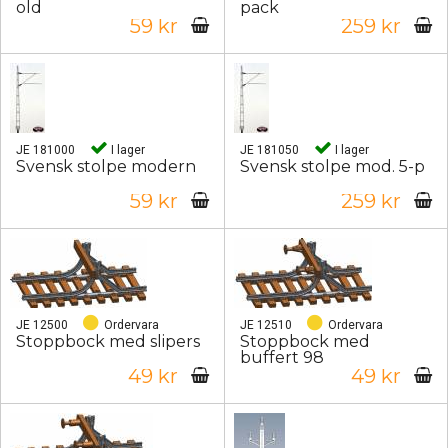
old
pack
59 kr
259 kr
JE 181000
I lager
JE 181050
I lager
Svensk stolpe modern
Svensk stolpe mod. 5-p
59 kr
259 kr
JE 12500
Ordervara
JE 12510
Ordervara
Stoppbock med slipers
Stoppbock med
buffert 98
49 kr
49 kr