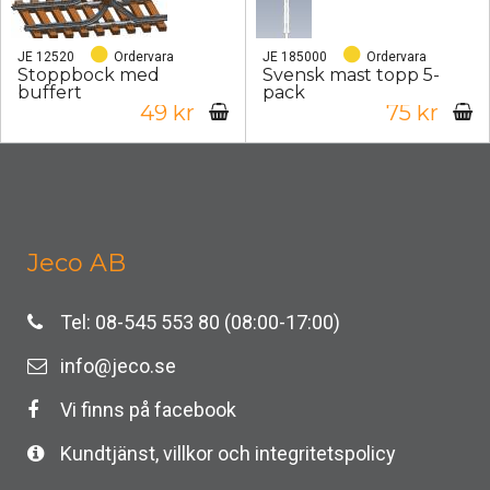
JE 12520
Ordervara
JE 185000
Ordervara
Stoppbock med
Svensk mast topp 5-
buffert
pack
49 kr
75 kr
Jeco AB
Tel: 08-545 553 80 (08:00-17:00)
info@jeco.se
Vi finns på facebook
Kundtjänst, villkor och integritetspolicy