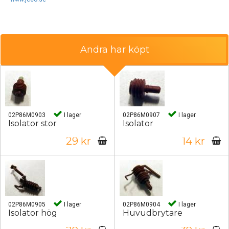
Andra har köpt
02P86M0903
I lager
02P86M0907
I lager
Isolator stor
Isolator
29 kr
14 kr
02P86M0905
I lager
02P86M0904
I lager
Isolator hög
Huvudbrytare