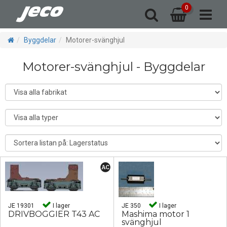
0
ls & växlar
eservdelar
Byggdelar
Landskap
El-Digital
Modeller
Vagnar
Tillbaka
Tillbaka
Tillbaka
Tillbaka
Tillbaka
Tillbaka
Tillbaka
Byggdelar
Motorer-svänghjul
igbyggda hus
ar-Isolatorer
Godsvagnar
Byggdelar
Code75
Ånglok
Digital
Motorer-svänghjul - Byggdelar
ersonvagnar
Delar u-reden
Stoppbockar
Delar Jeco
Resinhus
Signaler
Ellok
ntaktledning
kaler-skyltar
Delar NMJ
Diesellok
er-svänghjul
Motorvagnar
Hjul-Boggier
pel-Buffertar
don - Bussar
Underreden
mpor-Dioder
er-svänghjul
JE 19301
I lager
JE 350
I lager
DRIVBOGGIER T43 AC
Mashima motor 1
svänghjul