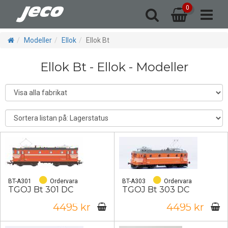
0
ls & växlar
eservdelar
Byggdelar
Landskap
El-Digital
Modeller
Vagnar
Tillbaka
Tillbaka
Tillbaka
Tillbaka
Tillbaka
Tillbaka
Tillbaka
Modeller
Ellok
Ellok Bt
igbyggda hus
ar-Isolatorer
Godsvagnar
Byggdelar
Code75
Ånglok
Digital
Ellok Bt - Ellok - Modeller
ersonvagnar
Delar u-reden
Stoppbockar
Delar Jeco
Resinhus
Signaler
Ellok
ntaktledning
kaler-skyltar
Delar NMJ
Diesellok
er-svänghjul
Motorvagnar
Hjul-Boggier
pel-Buffertar
don - Bussar
Underreden
mpor-Dioder
BT-A301
Ordervara
BT-A303
Ordervara
TGOJ Bt 301 DC
TGOJ Bt 303 DC
er-svänghjul
4495 kr
4495 kr