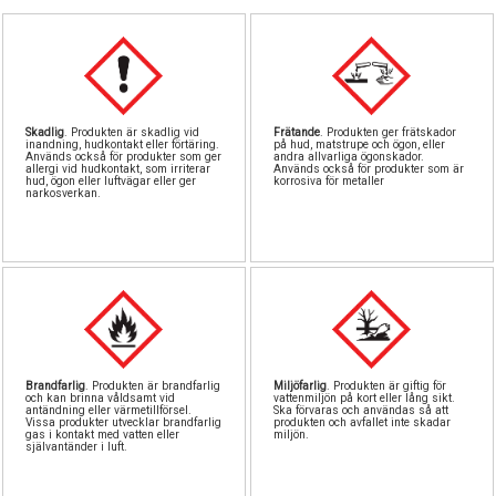
Skadlig
. Produkten är skadlig vid
Frätande
. Produkten ger frätskador
inandning, hudkontakt eller förtäring.
på hud, matstrupe och ögon, eller
Används också för produkter som ger
andra allvarliga ögonskador.
allergi vid hudkontakt, som irriterar
Används också för produkter som är
hud, ögon eller luftvägar eller ger
korrosiva för metaller
narkosverkan.
Brandfarlig
. Produkten är brandfarlig
Miljöfarlig
. Produkten är giftig för
och kan brinna våldsamt vid
vattenmiljön på kort eller lång sikt.
antändning eller värmetillförsel.
Ska förvaras och användas så att
Vissa produkter utvecklar brandfarlig
produkten och avfallet inte skadar
gas i kontakt med vatten eller
miljön.
självantänder i luft.