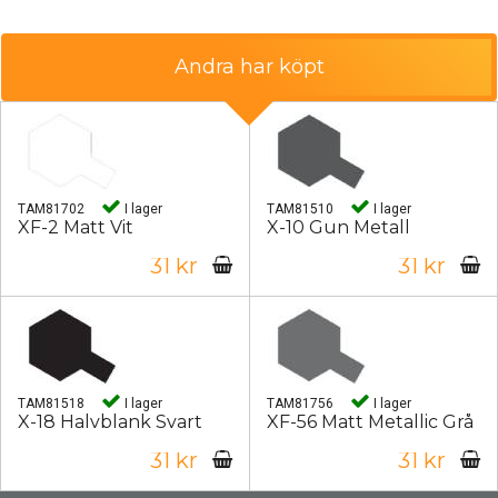
Andra har köpt
TAM81702
I lager
TAM81510
I lager
XF-2 Matt Vit
X-10 Gun Metall
31 kr
31 kr
TAM81518
I lager
TAM81756
I lager
X-18 Halvblank Svart
XF-56 Matt Metallic Grå
31 kr
31 kr