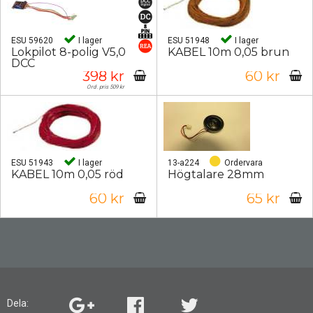
ESU 59620
I lager
ESU 51948
I lager
Lokpilot 8-polig V5,0
KABEL 10m 0,05 brun
DCC
398 kr
60 kr
Ord. pris 509 kr
ESU 51943
I lager
13-a224
Ordervara
KABEL 10m 0,05 röd
Högtalare 28mm
60 kr
65 kr
Dela: