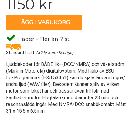
1150 kr
LÄGG I VARUKORG
I lager - Fler än 7 st
Standard frakt
(39 kr inom Sverige)
Ljuddekoder för BÅDE lik- (DCC/NMRA) och växelström
(Märklin Motorola) digitalsystem. Med hjälp av ESU
LokProgrammer (ESU 53451) kan du själv lägga in egna/
ändra ljud (.WAV filer). Dekodern känner själv av vilken
motor som loket har och passar även till lok med
Faulhaber motor. Högtalare med diameter 23 mm och
resonanslåda ingår. Med NMRA/DCC snabbkontakt. Mått:
31 x 15,5 x 6,5mm.