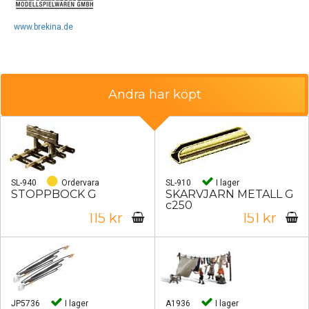
www.brekina.de
Andra har köpt
SL-940
Ordervara
SL-910
I lager
STOPPBOCK G
SKARVJÄRN METALL G
c250
115 kr
151 kr
JP5736
I lager
A1936
I lager