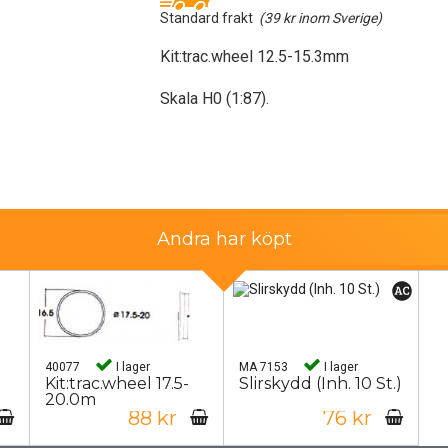
Standard frakt
(39 kr inom Sverige)
Kit:trac.wheel 12.5-15.3mm
Skala H0 (1:87).
Andra har köpt
40077
I lager
MA 7153
I lager
Kit:trac.wheel 17.5-
Slirskydd (Inh. 10 St.)
20.0m
88 kr
76 kr