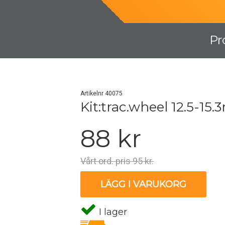
Pr
Artikelnr 40075
Kit:trac.wheel 12.5-15.
88 kr
Vårt ord. pris 95 kr.
LÄGG I VARUKORG
I lager