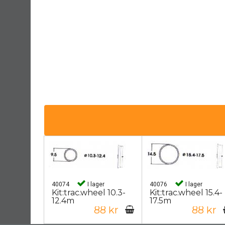
40074
I lager
40076
I lager
Kit:trac.wheel 10.3-
Kit:trac.wheel 15.4-
12.4m
17.5m
88 kr
88 kr