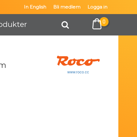
In English
Bli medlem
Logga in
0
odukter
3m
www.roco.cc