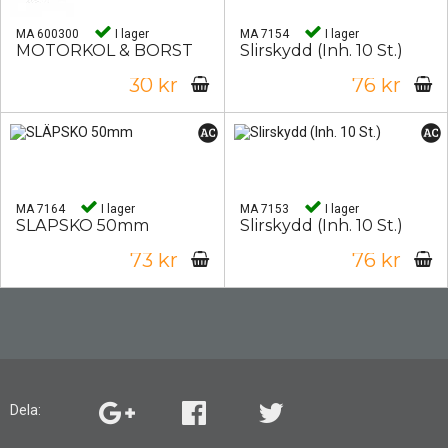
MA 600300
I lager
MA 7154
I lager
MOTORKOL & BORST
Slirskydd (Inh. 10 St.)
30 kr
76 kr
MA 7164
I lager
MA 7153
I lager
SLÄPSKO 50mm
Slirskydd (Inh. 10 St.)
73 kr
76 kr
Dela: