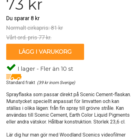
73 kr
Du sparar 8 kr
Normalt cirkapris: 81 kr
Vårt ord. pris 77 kr.
LÄGG I VARUKORG
I lager - Fler än 10 st
Standard frakt
(39 kr inom Sverige)
Sprayflaska som passar direkt på Scenic Cement-flaskan.
Munstycket speciellt anpassat för limvatten och kan
ställas i olika lägen: från fin spray till grövre stråle. Kan
användas till Scenic Cement, Earth Color Liquid Pigments
eller andra vätskor. Hållbar konstruktion. Storlek 23,6 cl.
Lär dig hur man gör med Woodland Scenics videofilmer