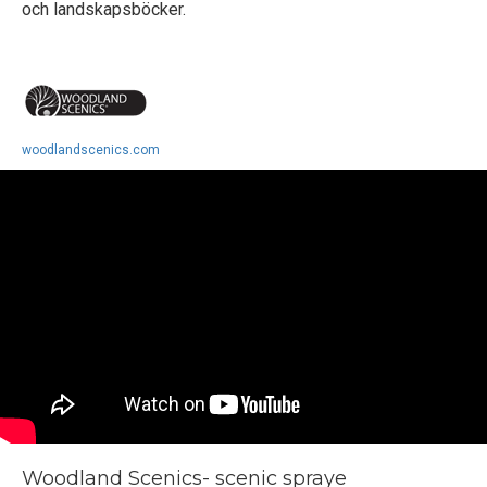
och landskapsböcker.
woodlandscenics.com
Woodland Scenics- scenic spraye