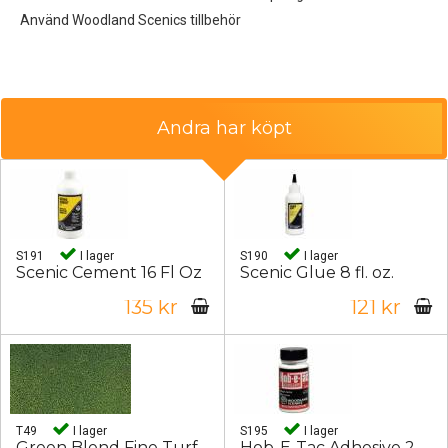
Använd Woodland Scenics tillbehör
Andra har köpt
S191
I lager
S190
I lager
Scenic Cement 16 Fl Oz
Scenic Glue 8 fl. oz.
135 kr
121 kr
T49
I lager
S195
I lager
Green Blend Fine Turf
Hob-E-Tac Adhesive 2