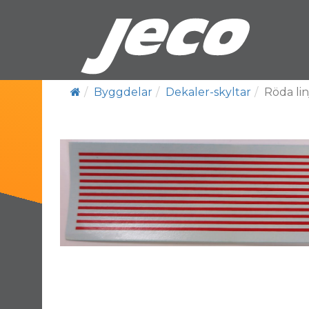
Byggdelar
Dekaler-skyltar
Röda lin