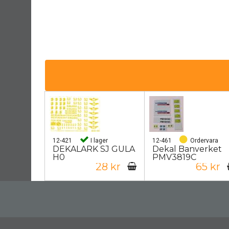
12-421
I lager
12-461
Ordervara
DEKALARK SJ GULA
Dekal Banverket
H0
PMV3819C
28 kr
65 kr