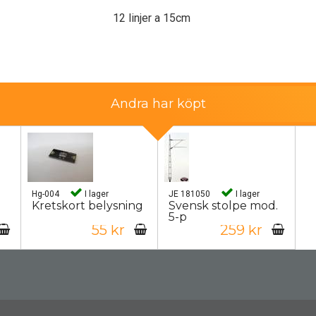
12 linjer a 15cm
Andra har köpt
Hg-004
I lager
JE 181050
I lager
Kretskort belysning
Svensk stolpe mod.
5-p
55 kr
259 kr