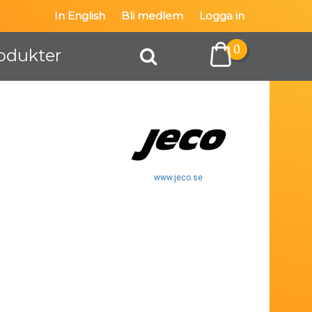
In English
Bli medlem
Logga in
0
odukter
www.jeco.se