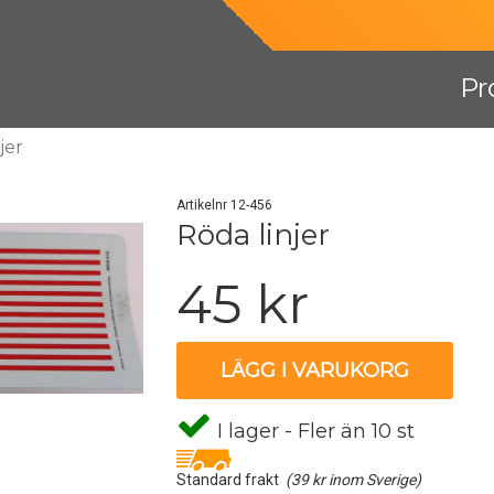
Pr
jer
Artikelnr 12-456
Röda linjer
45 kr
LÄGG I VARUKORG
I lager - Fler än 10 st
Standard frakt
(39 kr inom Sverige)