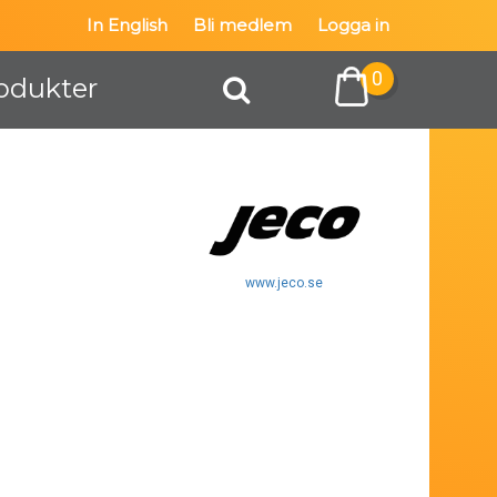
In English
Bli medlem
Logga in
0
odukter
www.jeco.se