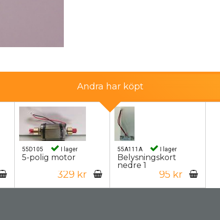
Andra har köpt
55D105
I lager
55A111A
I lager
5-polig motor
Belysningskort
nedre 1
329 kr
95 kr