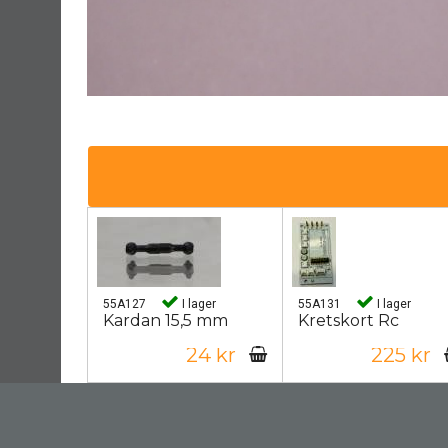
55A127
I lager
55A131
I lager
Kardan 15,5 mm
Kretskort Rc
24 kr
225 kr