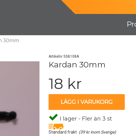
Pr
an 30mm
Artikelnr 55B108A
Kardan 30mm
18 kr
LÄGG I VARUKORG
I lager - Fler än 3 st
Standard frakt
(39 kr inom Sverige)