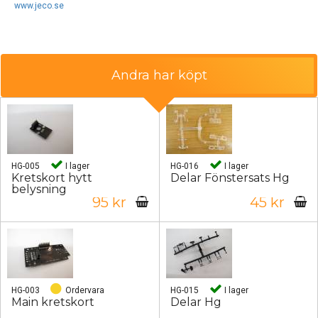
www.jeco.se
Andra har köpt
HG-005
I lager
HG-016
I lager
Kretskort hytt
Delar Fönstersats Hg
belysning
95 kr
45 kr
HG-003
Ordervara
HG-015
I lager
Main kretskort
Delar Hg