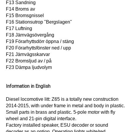
F13 Sandning
F14 Broms av
F15 Bromsgnissel
F16 Stationsutrop "Bergslagen"
F17 Luftning
F18 Järnvägsövergång
F19 Förarhyttsdörr öppna / stäng
F20 Förarhyttsfönster ned / upp
F21 Järnvägsskarvar
F22 Bromsljud av / på
F23 Dämpa ljudvolym
Information in English
Diesel locomotive litt: Z65 is a totally new construction
2014-2015, with under frame in metal and body in plastic.
Small parts in brass and plastic. 5-pole motor with fly
wheel and 21-pin digital interface.
Factory installed speaker, ESU decoder or sound
decoder as an option. Operating lights white/red.