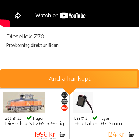
Diesellok Z70
Provkörning direkt ur lådan
Andra har köpt
Z65-B120
I lager
LS8X12
I lager
Diesellok SJ Z65-536 dig
Högtalare 8x12mm
1996 kr
124 kr