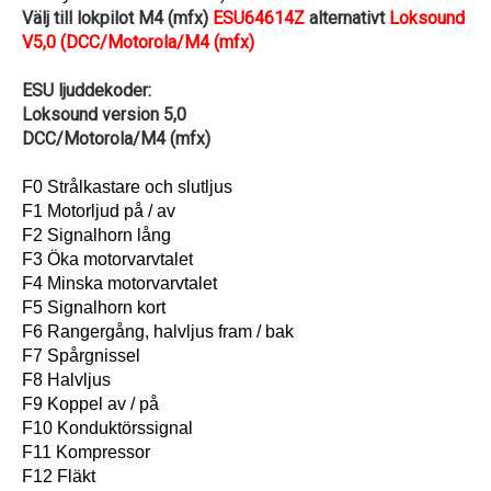
Välj till lokpilot M4 (mfx)
ESU64614Z
alternativt
Loksound
V5,0 (DCC/Motorola/M4 (mfx)
ESU ljuddekoder:
Loksound version 5,0
DCC/Motorola/M4 (mfx)
F0 Strålkastare och slutljus
F1 Motorljud på / av
F2 Signalhorn lång
F3 Öka motorvarvtalet
F4 Minska motorvarvtalet
F5 Signalhorn kort
F6 Rangergång, halvljus fram / bak
F7 Spårgnissel
F8 Halvljus
F9 Koppel av / på
F10 Konduktörssignal
F11 Kompressor
F12 Fläkt