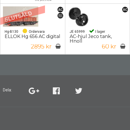
Ord. pris 2795 kr
Hg-B130
Ordervara
JE 65999
I lager
ELLOK Hg 656 AC digital
AC-hjul Jeco tank,
Hnoll
2895 kr
60 kr
Dela: