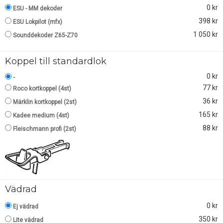
0 kr
ESU - MM dekoder
398 kr
ESU Lokpilot (mfx)
1 050 kr
Sounddekoder Z65-Z70
Koppel till standardlok
0 kr
-
77 kr
Roco kortkoppel (4st)
36 kr
Märklin kortkoppel (2st)
165 kr
Kadee medium (4st)
88 kr
Fleischmann profi (2st)
Vädrad
0 kr
Ej vädrad
350 kr
Lite vädrad