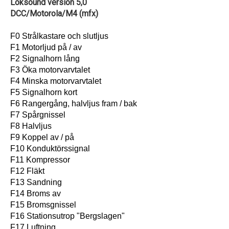
Loksound version 5,0
DCC/Motorola/M4 (mfx)
F0 Strålkastare och slutljus
F1 Motorljud på / av
F2 Signalhorn lång
F3 Öka motorvarvtalet
F4 Minska motorvarvtalet
F5 Signalhorn kort
F6 Rangergång, halvljus fram / bak
F7 Spårgnissel
F8 Halvljus
F9 Koppel av / på
F10 Konduktörssignal
F11 Kompressor
F12 Fläkt
F13 Sandning
F14 Broms av
F15 Bromsgnissel
F16 Stationsutrop "Bergslagen"
F17 Luftning