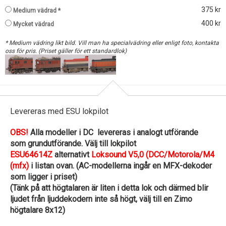
375 kr
Medium vädrad *
400 kr
Mycket vädrad
* Medium vädring likt bild. Vill man ha specialvädring eller enligt foto, kontakta
oss för pris. (Priset gäller för ett standardlok)
Levereras med ESU lokpilot
OBS!
Alla modeller i DC levereras i analogt utförande
som grundutförande. Välj till lokpilot
ESU64614Z
alternativt
Loksound V5,0 (DCC/Motorola/M4
(mfx)
i listan ovan. (AC-modellerna ingår en MFX-dekoder
som ligger i priset)
(Tänk på att högtalaren är liten i detta lok och därmed blir
ljudet från ljuddekodern inte så högt, välj till en Zimo
högtalare 8x12)