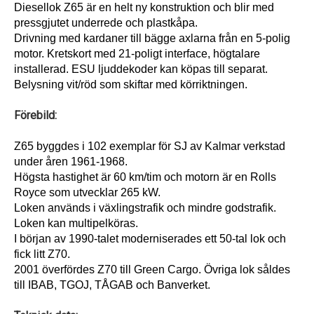
Diesellok Z65 är en helt ny konstruktion och blir med
pressgjutet underrede och plastkåpa.
Drivning med kardaner till bägge axlarna från en 5-polig
motor. Kretskort med 21-poligt interface, högtalare
installerad. ESU ljuddekoder kan köpas till separat.
Belysning vit/röd som skiftar med körriktningen.
Förebild:
Z65 byggdes i 102 exemplar för SJ av Kalmar verkstad
under åren 1961-1968.
Högsta hastighet är 60 km/tim och motorn är en Rolls
Royce som utvecklar 265 kW.
Loken används i växlingstrafik och mindre godstrafik.
Loken kan multipelköras.
I början av 1990-talet moderniserades ett 50-tal lok och
fick litt Z70.
2001 överfördes Z70 till Green Cargo. Övriga lok såldes
till IBAB, TGOJ, TÅGAB och Banverket.