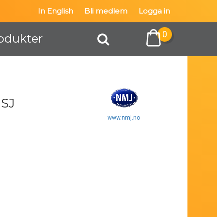
In English
Bli medlem
Logga in
0
odukter
 SJ
www.nmj.no