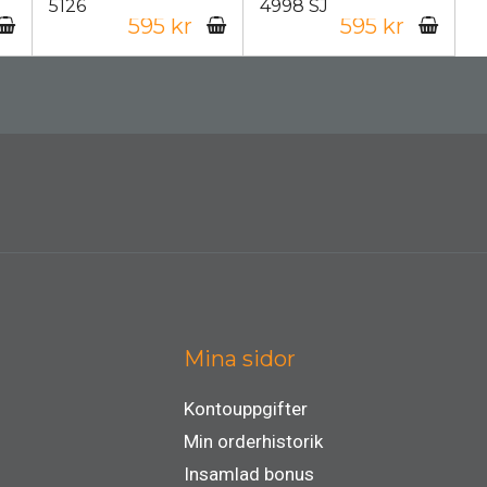
5126
4998 SJ
595 kr
595 kr
Mina sidor
Kontouppgifter
Min orderhistorik
Insamlad bonus