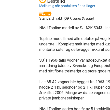
Beställd
Maila mig när produkten finns i lager
Standard frakt
(39 kr inom Sverige)
NMJ Topline modell av SJ A2K 5043 i Int
Topline modell med alle detaljer på vogn
understell. Komplett malt interiør med ku
monterte seter og delevegger akkurat som
SJ`s 1960-talls vogner var hødepunktet 
innredning både av Svenske og Europeis
med sitt flotte treinteriør og store gode r
I alt 65 A2 vogner ble bygget fra 1963-
hadde 2 1 kl. salonger og 2 1 kl. kuper, og v
årskiftet 2006. Mange av disse vognen er
private jernbaneselskaper.
NMJ Topline serien består av 5 forskjell