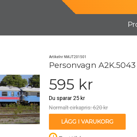
Pr
Artikelnr NMJT201501
Personvagn A2K.5043
595 kr
Du sparar 25 kr
Normalt cirkapris: 620 kr
LÄGG I VARUKORG