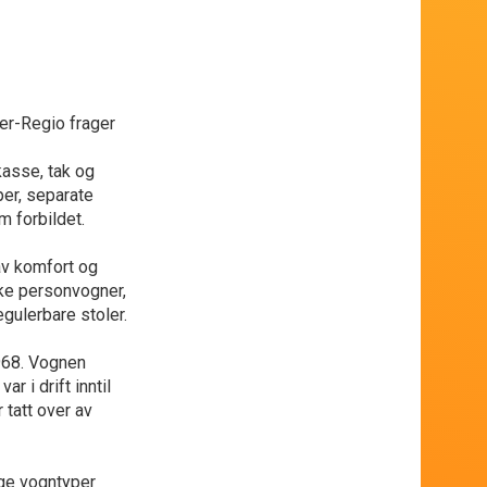
er-Regio frager
kasse, tak og
per, separate
 forbildet.
av komfort og
ke personvogner,
egulerbare stoler.
1968. Vognen
ar i drift inntil
 tatt over av
ige vogntyper