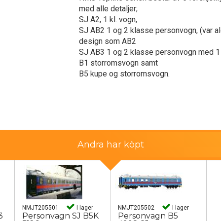
med alle detaljer;
SJ A2, 1 kl. vogn,
SJ AB2 1 og 2 klasse personvogn, (var ald
design som AB2
SJ AB3 1 og 2 klasse personvogn med 1 
B1 storromsvogn samt
B5 kupe og storromsvogn.
Andra har köpt
NMJT205501
I lager
NMJT205502
I lager
3
Personvagn SJ B5K
Personvagn B5