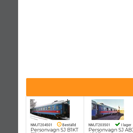
NMJT204501
Beställd
NMJT203501
I lager
Personvagn SJ B1KT
Personvagn SJ AB