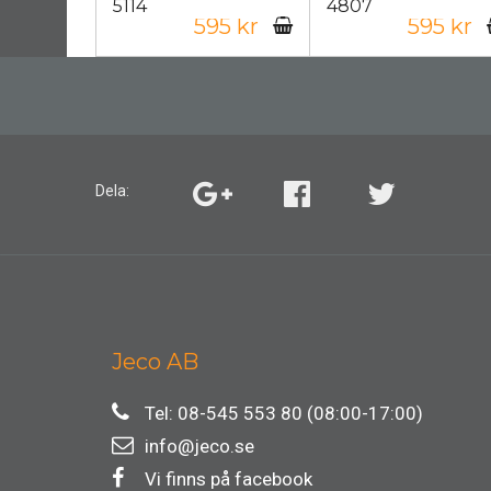
5114
4807
595 kr
595 kr
Dela:
Jeco AB
Tel: 08-545 553 80 (08:00-17:00)
info@jeco.se
Vi finns på facebook