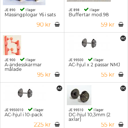
JE 890
I lager
JE 898
I lager
Mässingplogar Y6 i sats
Buffertar mod.98
90 kr
59 kr
JE 900
I lager
JE 99500
I lager
A-ändesskärmar
AC-hjul x 2 passar NMJ
målade
95 kr
55 kr
JE 9950010
I lager
JE 99510
I lager
AC-hjul i 10-pack
DC-hjul 10,3mm (2
axlar)
225 kr
55 kr