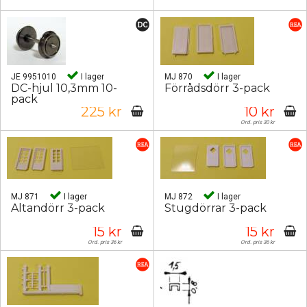
JE 9951010
I lager
MJ 870
I lager
DC-hjul 10,3mm 10-
Förrådsdörr 3-pack
pack
225 kr
10 kr
Ord. pris 30 kr
MJ 871
I lager
MJ 872
I lager
Altandörr 3-pack
Stugdörrar 3-pack
15 kr
15 kr
Ord. pris 36 kr
Ord. pris 36 kr