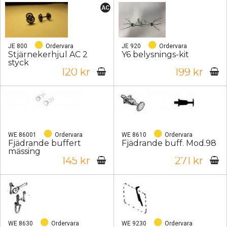
JE 800
Ordervara
JE 920
Ordervara
Stjärnekerhjul AC 2
Y6 belysnings-kit
styck
120 kr
199 kr
WE 86001
Ordervara
WE 8610
Ordervara
Fjädrande buffert
Fjädrande buff. Mod.98
mässing
145 kr
271 kr
WE 8630
Ordervara
WE 9230
Ordervara