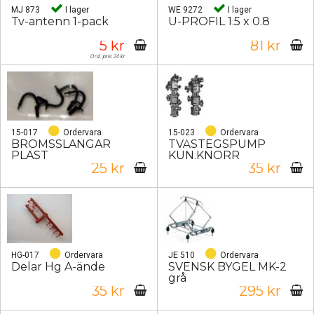
MJ 873
I lager
WE 9272
I lager
Tv-antenn 1-pack
U-PROFIL 1.5 x 0.8
5 kr
81 kr
Ord. pris 24 kr
15-017
Ordervara
15-023
Ordervara
BROMSSLANGAR
TVÅSTEGSPUMP
PLAST
KUN.KNORR
25 kr
35 kr
HG-017
Ordervara
JE 510
Ordervara
Delar Hg A-ände
SVENSK BYGEL MK-2
grå
35 kr
295 kr