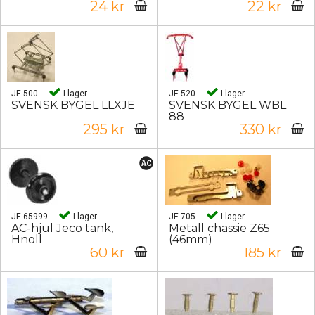
24 kr
22 kr
JE 500
I lager
JE 520
I lager
SVENSK BYGEL LLXJE
SVENSK BYGEL WBL
88
295 kr
330 kr
JE 65999
I lager
JE 705
I lager
AC-hjul Jeco tank,
Metall chassie Z65
Hnoll
(46mm)
60 kr
185 kr