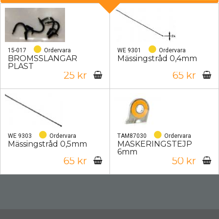
15-017
Ordervara
WE 9301
Ordervara
BROMSSLANGAR
Mässingstråd 0,4mm
PLAST
25 kr
65 kr
WE 9303
Ordervara
TAM87030
Ordervara
Mässingstråd 0,5mm
MASKERINGSTEJP
6mm
65 kr
50 kr