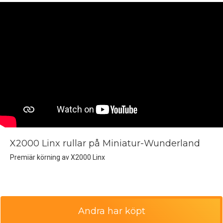
X2000 Linx rullar på Miniatur-Wunderland
Premiär körning av X2000 Linx
Andra har köpt