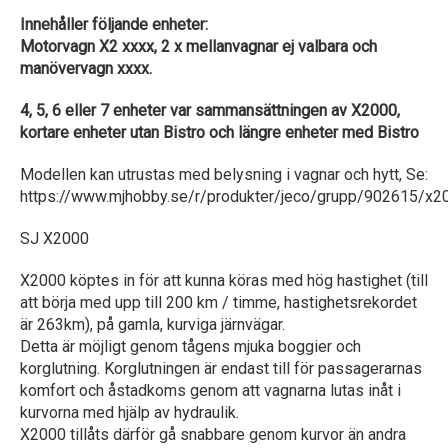
Innehåller följande enheter:
Motorvagn X2 xxxx, 2 x mellanvagnar ej valbara och
manövervagn xxxx.
4, 5, 6 eller 7 enheter var sammansättningen av X2000,
kortare enheter utan Bistro och längre enheter med Bistro
Modellen kan utrustas med belysning i vagnar och hytt, Se:
https://www.mjhobby.se/r/produkter/jeco/grupp/902615/x20
SJ X2000
X2000 köptes in för att kunna köras med hög hastighet (till
att börja med upp till 200 km / timme, hastighetsrekordet
är 263km), på gamla, kurviga järnvägar.
Detta är möjligt genom tågens mjuka boggier och
korglutning. Korglutningen är endast till för passagerarnas
komfort och åstadkoms genom att vagnarna lutas inåt i
kurvorna med hjälp av hydraulik.
X2000 tillåts därför gå snabbare genom kurvor än andra