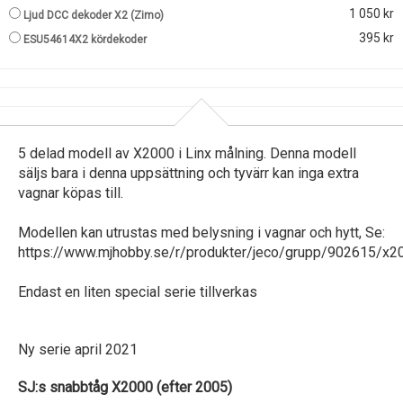
1 050 kr
Ljud DCC dekoder X2 (Zimo)
395 kr
ESU54614X2 kördekoder
5 delad modell av X2000 i Linx målning. Denna modell
säljs bara i denna uppsättning och tyvärr kan inga extra
vagnar köpas till.
Modellen kan utrustas med belysning i vagnar och hytt, Se:
https://www.mjhobby.se/r/produkter/jeco/grupp/902615/x20
Endast en liten special serie tillverkas
Ny serie april 2021
SJ:s snabbtåg X2000 (efter 2005)