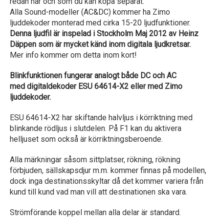
redan har och som du kan köpa separat.
Alla Sound-modeller (AC&DC) kommer ha Zimo
ljuddekoder monterad med cirka 15-20 ljudfunktioner.
Denna ljudfil är inspelad i Stockholm Maj 2012 av Heinz
Däppen som är mycket känd inom digitala ljudkretsar.
Mer info kommer om detta inom kort!
Blinkfunktionen fungerar analogt både DC och AC
med digitaldekoder ESU 64614-X2 eller med Zimo
ljuddekoder.
ESU 64614-X2 har skiftande halvljus i körriktning med
blinkande rödljus i slutdelen. På F1 kan du aktivera
helljuset som också är körriktningsberoende.
Alla märkningar såsom sittplatser, rökning, rökning
förbjuden, sällskapsdjur m.m. kommer finnas på modellen,
dock inga destinationsskyltar då det kommer variera från
kund till kund vad man vill att destinationen ska vara.
Strömförande koppel mellan alla delar är standard.