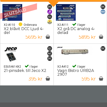
X2-A110
Ordervara
X2-A111
I lager
X2 blåvit DCC Ljud 4-
X2 grå DC analog 4-
del
delad
5695 kr
5895 kr
ESU54614X2
I lager
X2-A412
I lager
21-pinsdek. till Jeco X2
Vagn Bistro URB2A
2907
395 kr
595 kr