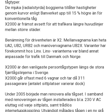
tågtyper.
De mjuka (radialstyrda) boggierna tillåter hastigheter
genom kurvor enligt Banverket upp till 15 % högre än för
konventionella tåg.
X2000 är främst avsett för att trafikera längre huvudlinjer
mellan större städer.
Benämning för drivenheten är X2. Mellanvagnarna kan heta
UA2, UB2, URB2 och manövervagnarna UB2X. Varianter har
förekommit hos Linx. Linx- varianterna var bland annat
anpassade för trafik till Danmark och Norge.
X2000 är den vanligaste persontågstypen längs de stora
fjärrtågslinjerna i Sverige.
X2000 går oftast med 6 vagnar och tar då 311
passagerare (antalet sittplatser varierar dock)
Under 2005 började man renovera alla tågset. I samband
med renoveringen av tågen installerades bl.a. 230 V AC
eluttag vid varje sittplats, samt trådlös
internetuppkoppling. Utvändigt målades tågen i en ny grå