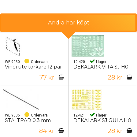
Andra har köpt
WE 9230
Ordervara
12-420
I lager
Vindrute torkare 12 par
DEKALARK VITA SJ H0
77 kr
28 kr
WE 9306
Ordervara
12-421
I lager
STÅLTRÅD 0.3 mm
DEKALARK SJ GULA H0
84 kr
28 kr